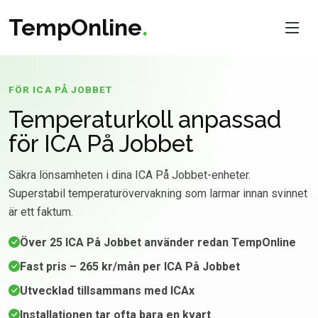
TempOnline
.
FÖR ICA PÅ JOBBET
Temperaturkoll anpassad
för ICA På Jobbet
Säkra lönsamheten i dina ICA På Jobbet-enheter.
Superstabil temperaturövervakning som larmar innan svinnet
är ett faktum.
Över 25 ICA På Jobbet använder redan TempOnline
Fast pris – 265 kr/mån per ICA På Jobbet
Utvecklad tillsammans med ICAx
Installationen tar ofta bara en kvart